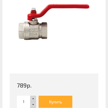
789
р.
Купить