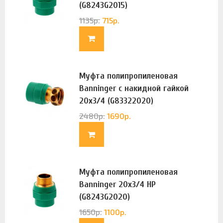
(G8243G2015)
1135
р.
715
р.
Муфта полипропиленовая
Banninger с накидной гайкой
20х3/4 (G83322020)
2480
р.
1690
р.
Муфта полипропиленовая
Banninger 20х3/4 НР
(G8243G2020)
1650
р.
1100
р.