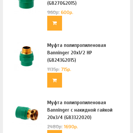
(G8270G2015)
960
р.
600
р.
Муфта полипропиленовая
Banninger 20х1/2 НР
(G8243G2015)
1135
р.
715
р.
Муфта полипропиленовая
Banninger с накидной гайкой
20х3/4 (G83322020)
2480
р.
1690
р.