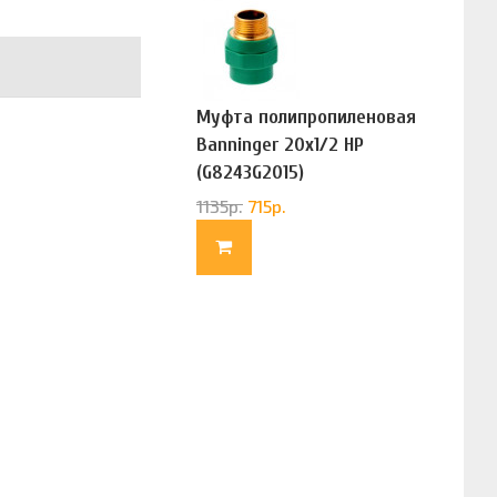
Муфта полипропиленовая
Banninger 20х1/2 НР
(G8243G2015)
1135
р.
715
р.