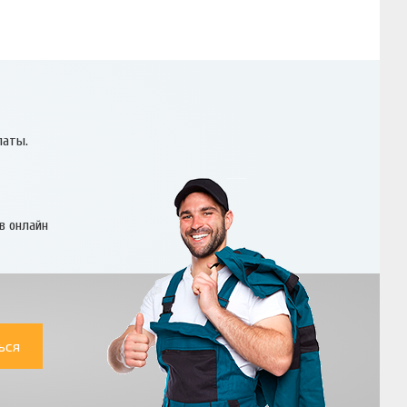
латы.
в онлайн
ься