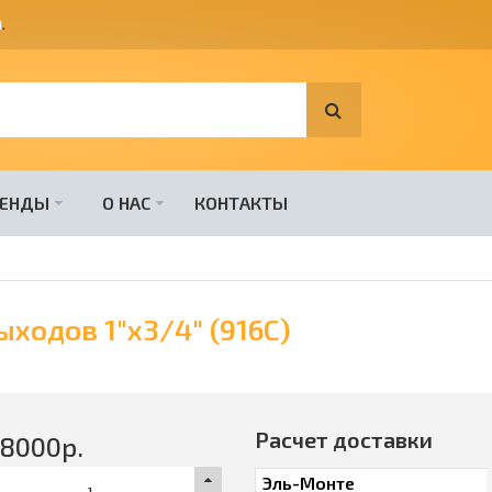
я
.
РЕНДЫ
О НАС
КОНТАКТЫ
ыходов 1"х3/4" (916C)
Расчет доставки
28000
р.