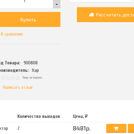
Рассчитать дост
Купить
В сравнение
од Товара:
900808
роизводитель:
Itap
Пока не оценен
Написать отзыв
Количество выходов
Цена, ₽
8481р.
ктор
2