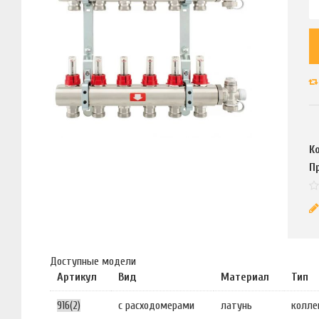
К
П
Доступные модели
Артикул
Вид
Материал
Тип
916(2)
с расходомерами
латунь
колле