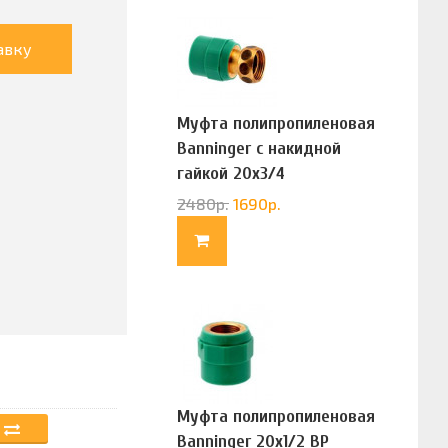
авку
Муфта полипропиленовая
Banninger с накидной
гайкой 20х3/4
(G83322020)
2480
р.
1690
р.
Муфта полипропиленовая
Banninger 20х1/2 ВР