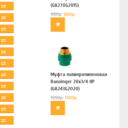
(G8270G2015)
960
р.
600
р.
Муфта полипропиленовая
Banninger 20х3/4 НР
(G8243G2020)
1650
р.
1100
р.