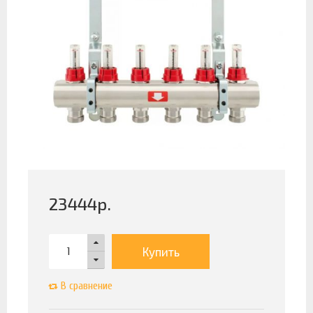
23444
р.
Купить
В сравнение