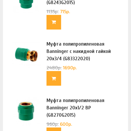
(G8243G2015)
1135
р.
715
р.
Муфта полипропиленовая
Banninger с накидной гайкой
20х3/4 (G83322020)
2480
р.
1690
р.
Муфта полипропиленовая
Banninger 20х1/2 ВР
(G8270G2015)
960
р.
600
р.