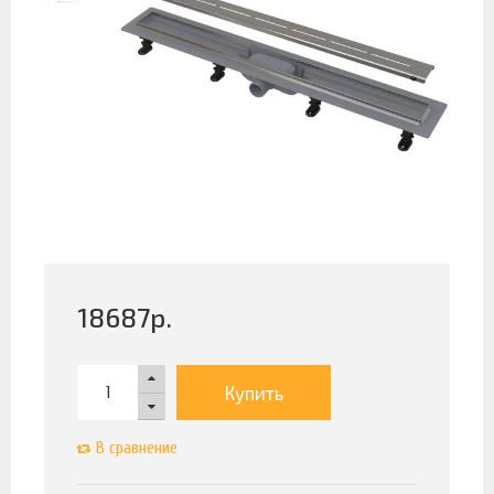
18687
р.
Купить
В сравнение