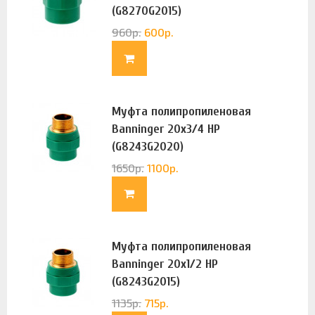
(G8270G2015)
960
р.
600
р.
Муфта полипропиленовая
Banninger 20х3/4 НР
(G8243G2020)
1650
р.
1100
р.
Муфта полипропиленовая
Banninger 20х1/2 НР
(G8243G2015)
1135
р.
715
р.