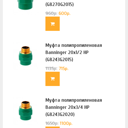
(G8270G2015)
960
р.
600
р.
Муфта полипропиленовая
Banninger 20х1/2 НР
(G8243G2015)
1135
р.
715
р.
Муфта полипропиленовая
Banninger 20х3/4 НР
(G8243G2020)
1650
р.
1100
р.