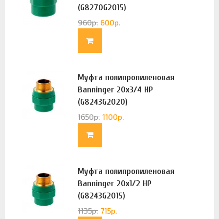
(G8270G2015)
960
р.
600
р.
Муфта полипропиленовая
Banninger 20х3/4 НР
(G8243G2020)
1650
р.
1100
р.
Муфта полипропиленовая
Banninger 20х1/2 НР
(G8243G2015)
1135
р.
715
р.