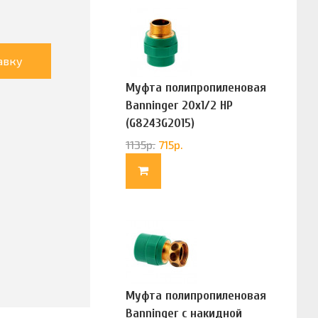
авку
Муфта полипропиленовая
Banninger 20х1/2 НР
(G8243G2015)
1135
р.
715
р.
Муфта полипропиленовая
Banninger с накидной