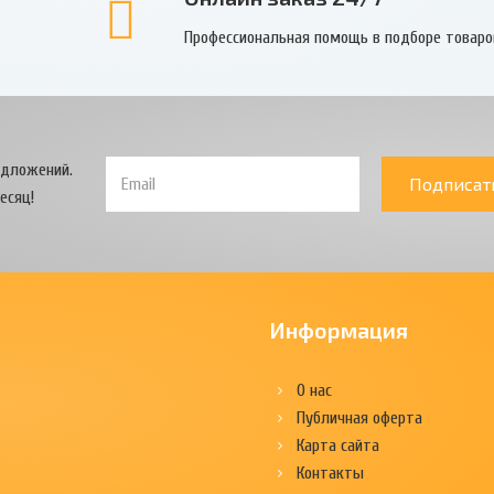
Профессиональная помощь в подборе товаро
едложений.
Подписат
есяц!
Информация
О нас
Публичная оферта
Карта сайта
Контакты