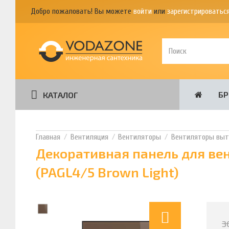
Добро пожаловать! Вы можете
войти
или
зарегистрироватьс
Б
КАТАЛОГ
Вентиляция
Вентиляторы
Вентиляторы вы
Декоративная панель для вен
(PAGL4/5 Brown Light)
3