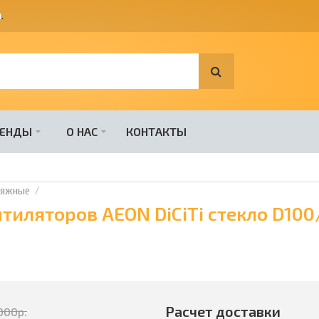
я
.
РЕНДЫ
О НАС
КОНТАКТЫ
тяжные
тиляторов AEON DiCiTi стекло D100
Расчет доставки
000
р.