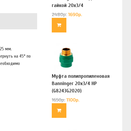
гайкой 20х3/4
(G83322020)
2480
р.
1690
р.
125 мм.
ернуть на 45° по
необходимо
Муфта полипропиленовая
Banninger 20х3/4 НР
(G8243G2020)
1650
р.
1100
р.