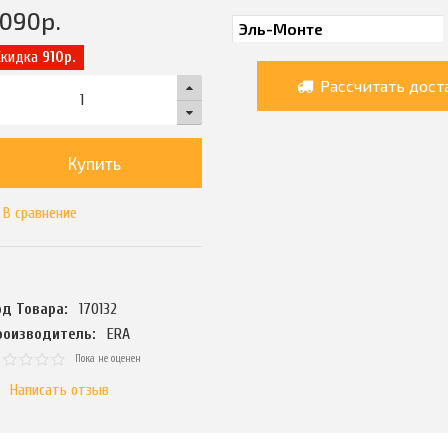
2090
р.
Скидка
910р.
Рассчитать дост
Купить
В сравнение
од Товара:
170132
роизводитель:
ERA
Пока не оценен
Написать отзыв