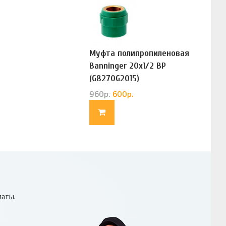
Муфта полипропиленовая
Banninger 20х1/2 ВР
(G8270G2015)
960
р.
600
р.
латы.