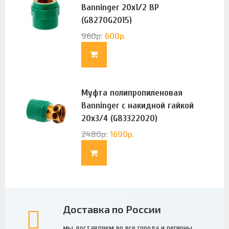
Banninger 20х1/2 ВР
(G8270G2015)
960
р.
600
р.
Муфта полипропиленовая
Banninger с накидной гайкой
20х3/4 (G83322020)
2480
р.
1690
р.
Доставка по России
мы доставляем во все города и регионы.