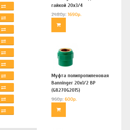
гайкой 20х3/4
(G83322020)
2480
р.
1690
р.
Муфта полипропиленовая
Banninger 20х1/2 ВР
(G8270G2015)
960
р.
600
р.