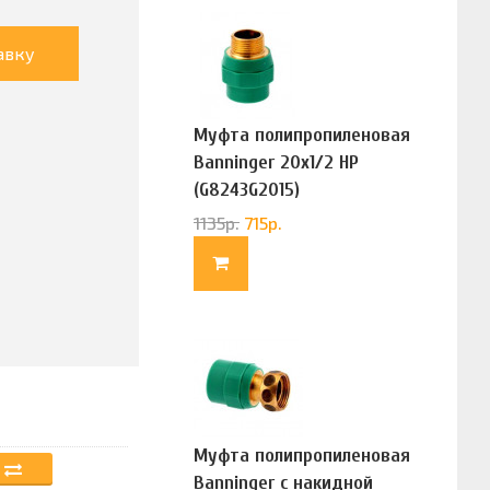
авку
Муфта полипропиленовая
Banninger 20х1/2 НР
(G8243G2015)
1135
р.
715
р.
Муфта полипропиленовая
Banninger с накидной