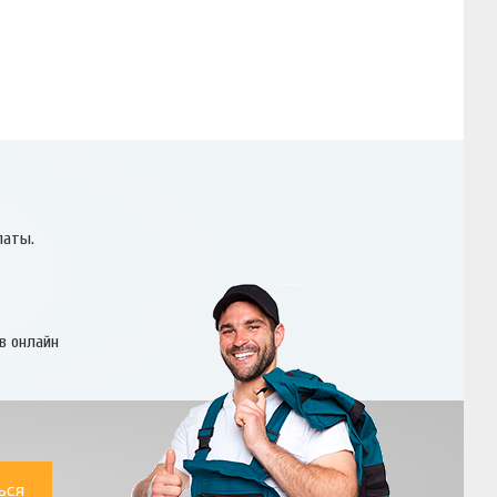
латы.
в онлайн
ься