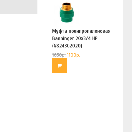
Муфта полипропиленовая
Banninger 20х3/4 НР
(G8243G2020)
1650
р.
1100
р.