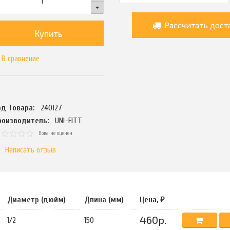
Рассчитать дост
Купить
В сравнение
од Товара:
240127
роизводитель:
UNI-FITT
Пока не оценен
Написать отзыв
Диаметр (дюйм)
Длина (мм)
Цена, ₽
460р.
1/2
150