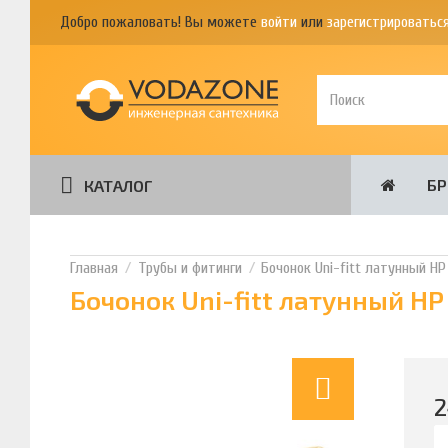
Добро пожаловать! Вы можете
войти
или
зарегистрироватьс
Б
КАТАЛОГ
Трубы и фитинги
Бочонок Uni-fitt латунный НР
Бочонок Uni-fitt латунный НР
2