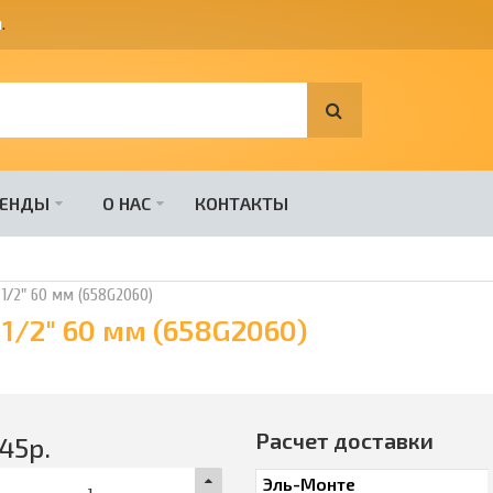
я
.
РЕНДЫ
О НАС
КОНТАКТЫ
 1/2" 60 мм (658G2060)
 1/2" 60 мм (658G2060)
Расчет доставки
45
р.