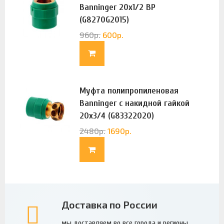
Banninger 20х1/2 ВР
(G8270G2015)
960
р.
600
р.
Муфта полипропиленовая
Banninger с накидной гайкой
20х3/4 (G83322020)
2480
р.
1690
р.
Доставка по России
мы доставляем во все города и регионы.