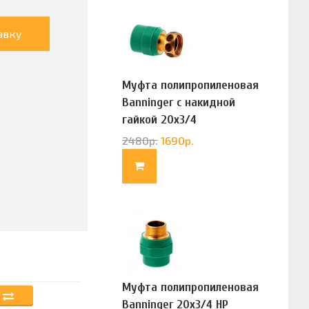
авку
Муфта полипропиленовая
Banninger с накидной
гайкой 20х3/4
(G83322020)
2480
р.
1690
р.
Муфта полипропиленовая
Banninger 20х3/4 НР