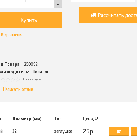
Рассчитать дост
Купить
В сравнение
од Товара:
250092
роизводитель:
Политэк
Пока не оценен
Написать отзыв
т
Диаметр (мм)
Тип
Цена, ₽
25р.
ый
32
заглушка