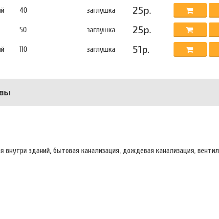
25р.
ый
40
заглушка
25р.
50
заглушка
51р.
ый
110
заглушка
вы
я внутри зданий, бытовая канализация, дождевая канализация, вентил