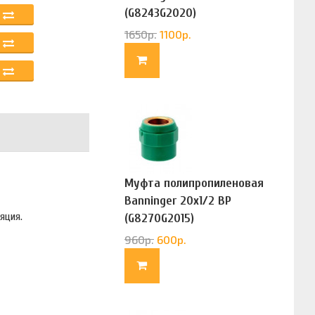
(G8243G2020)
1650
р.
1100
р.
Муфта полипропиленовая
Banninger 20х1/2 ВР
яция.
(G8270G2015)
960
р.
600
р.