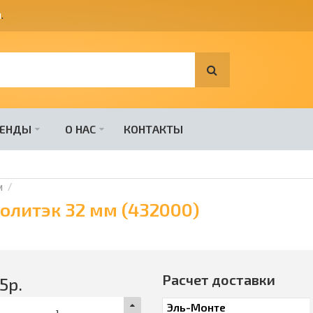
я
.
РЕНДЫ
О НАС
КОНТАКТЫ
и
олитэк 32 мм (432000)
Расчет доставки
5
р.