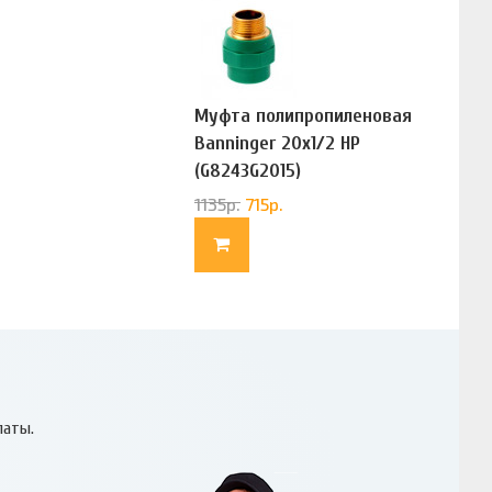
Муфта полипропиленовая
Banninger 20х1/2 НР
(G8243G2015)
1135
р.
715
р.
латы.