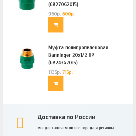
(G8270G2015)
960
р.
600
р.
Муфта полипропиленовая
Banninger 20х1/2 НР
(G8243G2015)
1135
р.
715
р.
Доставка по России
мы доставляем во все города и регионы.