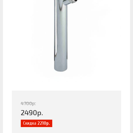
4700
р.
2490
р.
Скидка
2210р.