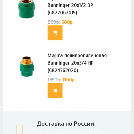
Banninger 20х1/2 ВР
(G8270G2015)
960
р.
600
р.
Муфта полипропиленовая
Banninger 20х3/4 НР
(G8243G2020)
1650
р.
1100
р.
Доставка по России