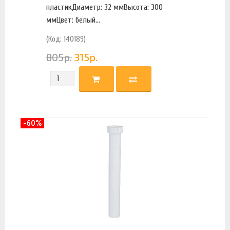
пластикДиаметр: 32 ммВысота: 300
ммЦвет: белый...
(Код: 140189)
805
р.
315
р.
-60%