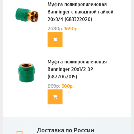
Муфта полипропиленовая
Banninger с накидной гайкой
20х3/4 (G83322020)
2480
р.
1690
р.
Муфта полипропиленовая
Banninger 20х1/2 ВР
(G8270G2015)
960
р.
600
р.
Доставка по России