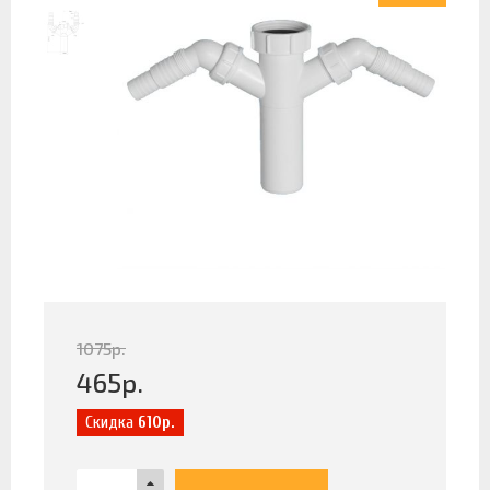
1075
р.
465
р.
Скидка
610р.