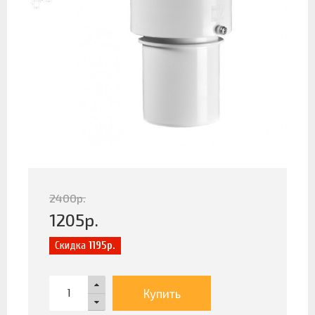
2400
р.
1205
р.
Скидка
1195р.
Купить