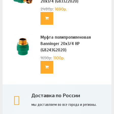
20х3/4 (G83322020)
2480
р.
1690
р.
Муфта полипропиленовая
Banninger 20х3/4 НР
(G8243G2020)
1650
р.
1100
р.
Доставка по России
мы доставляем во все города и регионы.