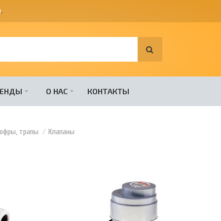
я
.
РЕНДЫ
О НАС
КОНТАКТЫ
гофры, трапы
Клапаны