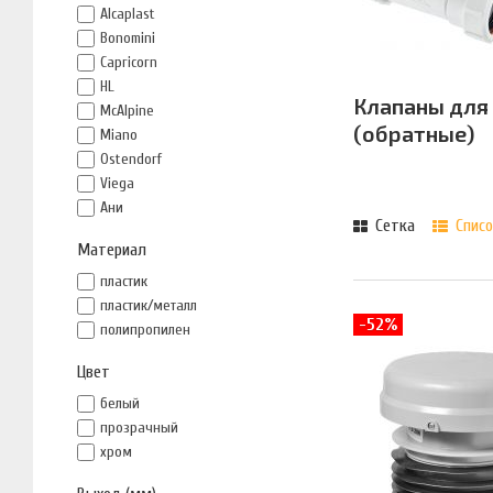
Alcaplast
Bonomini
Capricorn
HL
Клапаны для
McAlpine
(обратные)
Miano
Ostendorf
Viega
Ани
Сетка
Списо
Материал
пластик
пластик/металл
-52%
полипропилен
Цвет
белый
прозрачный
хром