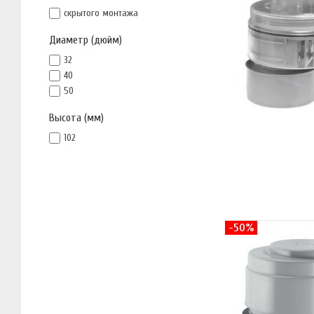
скрытого монтажа
Диаметр (дюйм)
32
40
50
Высота (мм)
102
-50%