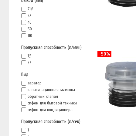
Выход (мм)
21,6
32
40
50
110
Пропускная способность (л/мин)
-50%
1,5
37
Вид
аэратор
канализационная вытяжка
обратный клапан
сифон для бытовой техники
сифон для кондиционера
Пропускная способность (л/сек)
1