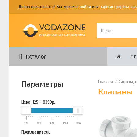
Добро пожаловать! Вы можете
войти
или
зарегистрироватьс
Б
КАТАЛОГ
Сифоны, 
Параметры
Клапаны
Цена
125
-
8390
р.
125
188
829
3034
8390
Производитель