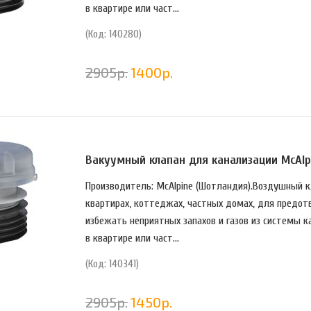
в квартире или част...
(Код: 140280)
2905
р.
1400
р.
Вакуумный клапан для канализации McAlp
Производитель: McAlpine (Шотландия).Воздушный кл
квартирах, коттеджах, частных домах, для предот
избежать неприятных запахов и газов из системы к
в квартире или част...
(Код: 140341)
2905
р.
1450
р.