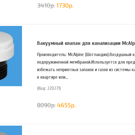
3410
р.
1730
р.
Вакуумный клапан для канализации McAlp
Производитель: McAlpine (Шотландия).Воздушный к
подпружиненной мембраной.Используется для пред
избежать неприятных запахов и газов из системы к
в квартире или...
(Код: 220271)
8090
р.
4655
р.