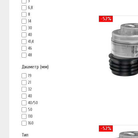
3
6,8
8
-52%
14
30
40
41,4
46
48
Диаметр (мм)
19
21
32
40
40/50
50
110
160
-52%
Тип