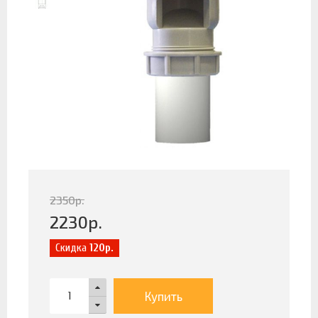
2350
р.
2230
р.
Скидка
120р.
Купить