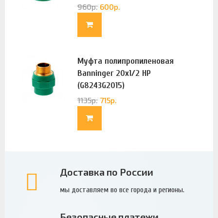
960
р.
600
р.
Муфта полипропиленовая
Banninger 20х1/2 НР
(G8243G2015)
1135
р.
715
р.
Доставка по России
мы доставляем во все города и регионы.
Безопасные платежи