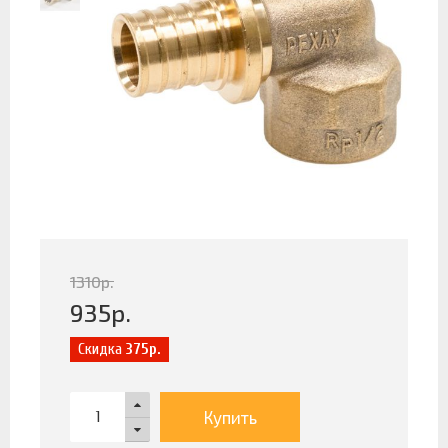
1310
р.
935
р.
Скидка
375р.
Купить