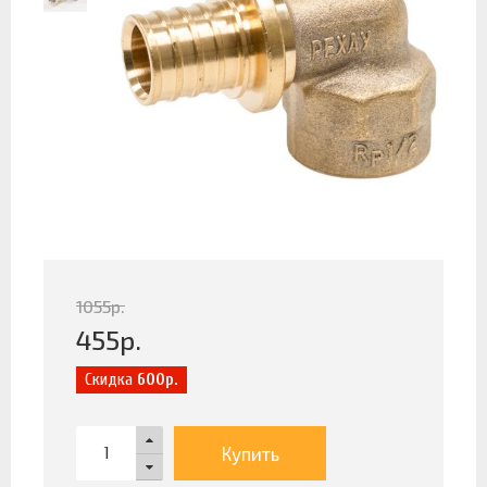
1055
р.
455
р.
Скидка
600р.
Купить