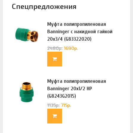
Спецпредложения
Муфта полипропиленовая
Banninger с накидной гайкой
20х3/4 (G83322020)
2480
р.
1690
р.
Муфта полипропиленовая
Banninger 20х1/2 НР
(G8243G2015)
1135
р.
715
р.