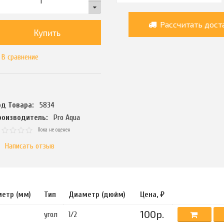
Рассчитать дост
Купить
В сравнение
од Товара:
5834
роизводитель:
Pro Aqua
Пока не оценен
Написать отзыв
етр (мм)
Тип
Диаметр (дюйм)
Цена, ₽
100р.
угол
1/2