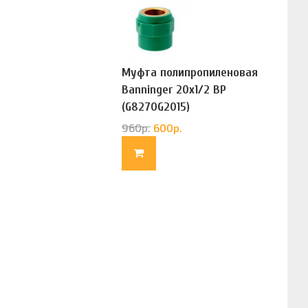
Муфта полипропиленовая
Banninger 20х1/2 ВР
(G8270G2015)
960
р.
600
р.