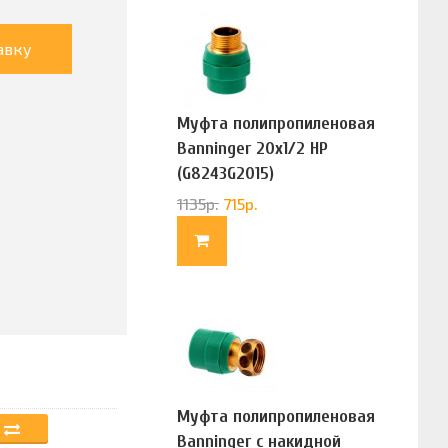
авку
Муфта полипропиленовая
Banninger 20х1/2 НР
(G8243G2015)
1135
р.
715
р.
Муфта полипропиленовая
Banninger с накидной