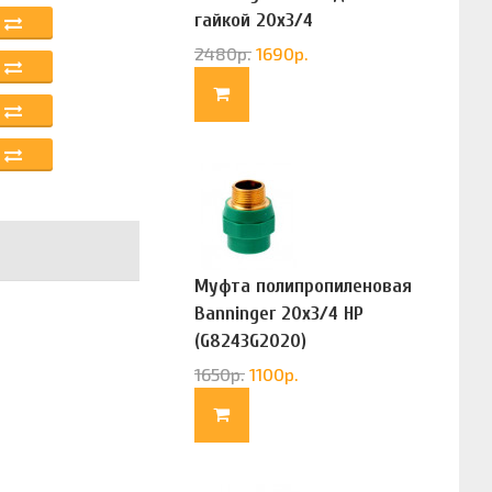
гайкой 20х3/4
(G83322020)
2480
р.
1690
р.
Муфта полипропиленовая
Banninger 20х3/4 НР
(G8243G2020)
1650
р.
1100
р.