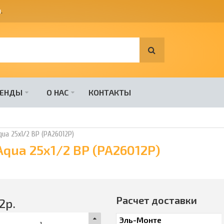
я
.
РЕНДЫ
О НАС
КОНТАКТЫ
ua 25х1/2 ВР (PA26012Р)
qua 25х1/2 ВР (PA26012Р)
Расчет доставки
2
р.