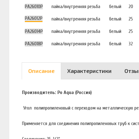
PA26010P
пайка/внутренняя резьба
белый
20
PA26012P
пайка/внутренняя резьба
белый
25
PA26014P
пайка/внутренняя резьба
белый
25
PA26018P
пайка/внутренняя резьба
белый
32
Описание
Характеристики
Отзы
Производитель: Po Aqua (Россия)
Угол полипропиленовый с переходом на металлическую ре
Применяется для соединения полипропиленовых труб к сист
Соединение: 25-1/2"