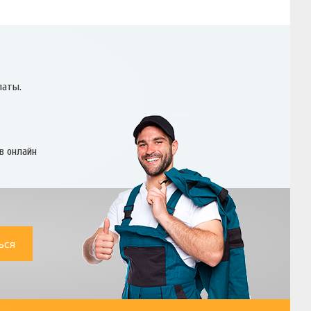
латы.
в онлайн
ься