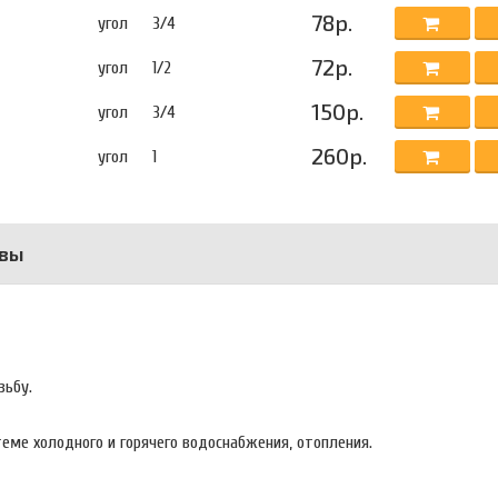
78р.
угол
3/4
72р.
угол
1/2
150р.
угол
3/4
260р.
угол
1
вы
зьбу.
еме холодного и горячего водоснабжения, отопления.