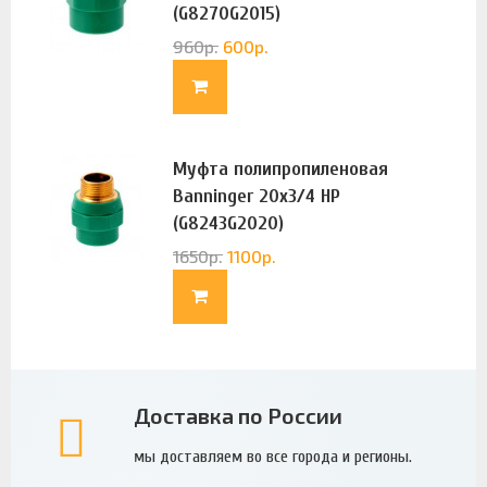
(G8270G2015)
960
р.
600
р.
Муфта полипропиленовая
Banninger 20х3/4 НР
(G8243G2020)
1650
р.
1100
р.
Доставка по России
мы доставляем во все города и регионы.