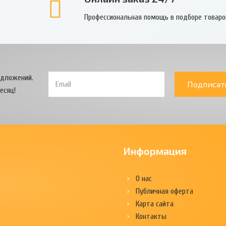
Профессиональная помощь в подборе товаро
едложений.
Подписат
есяц!
Информация
О нас
Публичная оферта
Карта сайта
Контакты