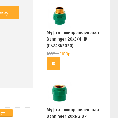
авку
Муфта полипропиленовая
Banninger 20х3/4 НР
(G8243G2020)
1650
р.
1100
р.
Муфта полипропиленовая
Banninger 20х1/2 ВР