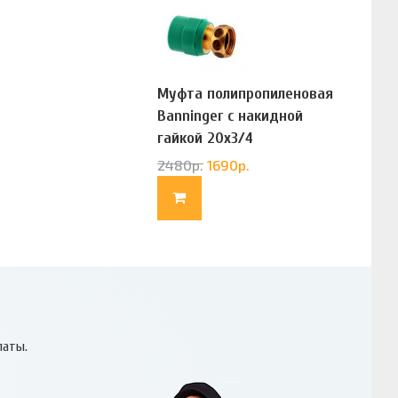
Муфта полипропиленовая
Banninger с накидной
гайкой 20х3/4
(G83322020)
2480
р.
1690
р.
латы.