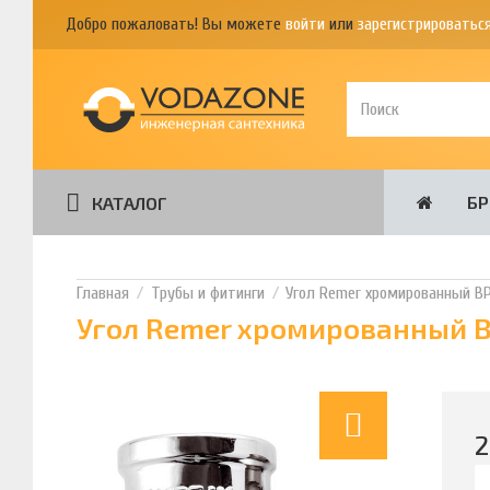
Добро пожаловать! Вы можете
войти
или
зарегистрироватьс
Б
КАТАЛОГ
Трубы и фитинги
Угол Remer хромированный ВР
Угол Remer хромированный В
2