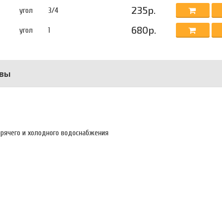
235р.
угол
3/4
680р.
угол
1
вы
орячего и холодного водоснабжения