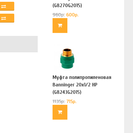
(G8270G2015)
960
р.
600
р.
Муфта полипропиленовая
Banninger 20х1/2 НР
(G8243G2015)
1135
р.
715
р.