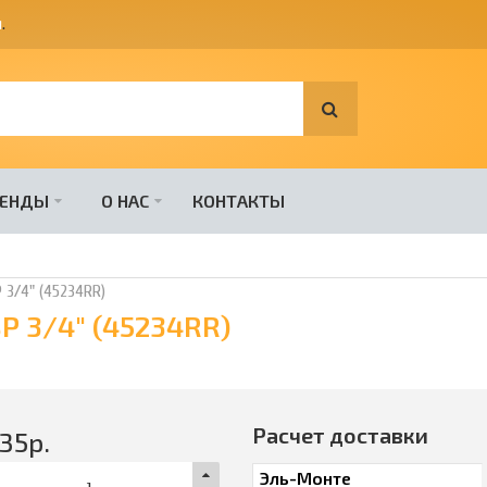
я
.
РЕНДЫ
О НАС
КОНТАКТЫ
 3/4" (45234RR)
Р 3/4" (45234RR)
Расчет доставки
35
р.