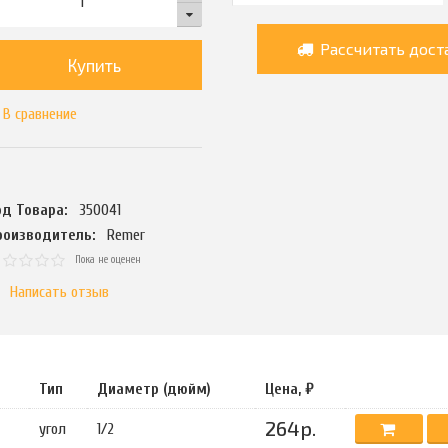
Рассчитать дост
Купить
В сравнение
од Товара:
350041
роизводитель:
Remer
Пока не оценен
Написать отзыв
Тип
Диаметр (дюйм)
Цена, ₽
264р.
угол
1/2