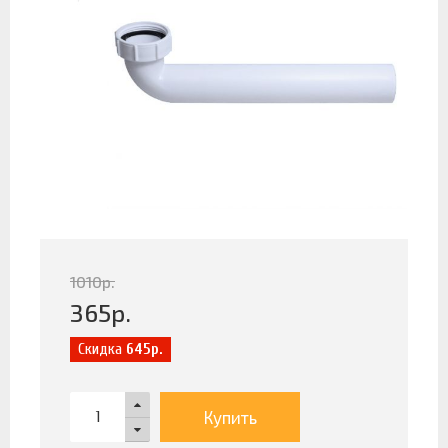
1010
р.
365
р.
Скидка
645р.
Купить