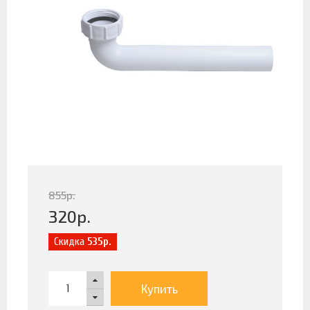
855
р.
320
р.
Скидка
535р.
Купить