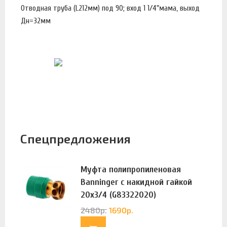
Отводная труба (L212мм) под 90; вход 1 1/4"мама, выход
Дн=32мм
Спецпредложения
Муфта полипропиленовая
Banninger с накидной гайкой
20х3/4 (G83322020)
2480
р.
1690
р.