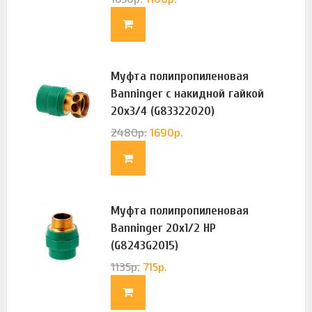
Муфта полипропиленовая
Banninger с накидной гайкой
20х3/4 (G83322020)
2480
р.
1690
р.
Муфта полипропиленовая
Banninger 20х1/2 НР
(G8243G2015)
1135
р.
715
р.