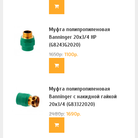
Муфта полипропиленовая
Banninger 20х3/4 НР
(G8243G2020)
1650
р.
1100
р.
Муфта полипропиленовая
Banninger с накидной гайкой
20х3/4 (G83322020)
2480
р.
1690
р.