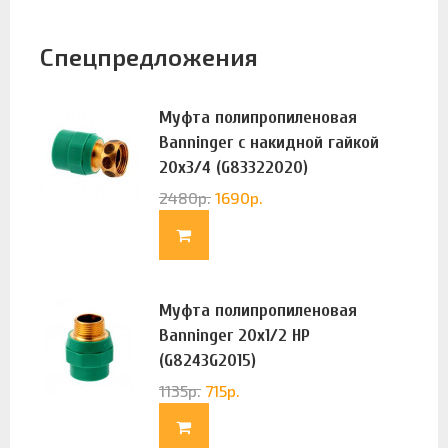
Спецпредложения
Муфта полипропиленовая
Banninger с накидной гайкой
20х3/4 (G83322020)
2480
р.
1690
р.
Муфта полипропиленовая
Banninger 20х1/2 НР
(G8243G2015)
1135
р.
715
р.