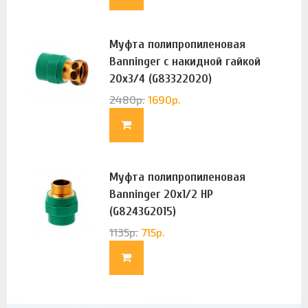
Муфта полипропиленовая
Banninger с накидной гайкой
20х3/4 (G83322020)
2480
р.
1690
р.
Муфта полипропиленовая
Banninger 20х1/2 НР
(G8243G2015)
1135
р.
715
р.