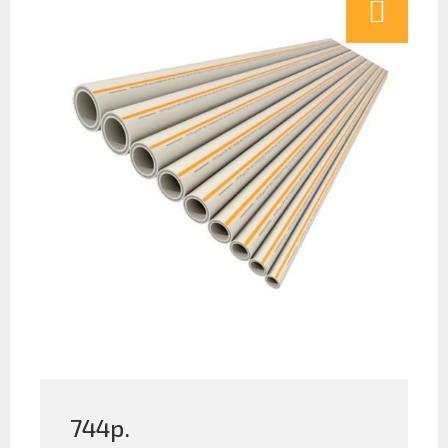
744
р.