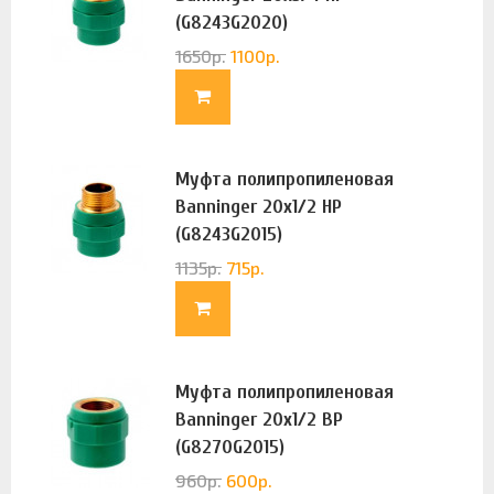
(G8243G2020)
1650
р.
1100
р.
Муфта полипропиленовая
Banninger 20х1/2 НР
(G8243G2015)
1135
р.
715
р.
Муфта полипропиленовая
Banninger 20х1/2 ВР
(G8270G2015)
960
р.
600
р.