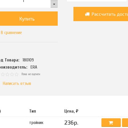
Рассчитать дост
Купить
В сравнение
од Товара:
180109
роизводитель:
ERA
Пока не оценен
Написать отзыв
)
Тип
Цена, ₽
236р.
тройник