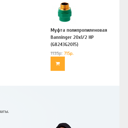
Муфта полипропиленовая
Banninger 20х1/2 НР
(G8243G2015)
1135
р.
715
р.
латы.