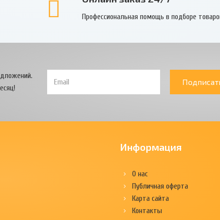
Профессиональная помощь в подборе товаро
едложений.
Подписат
есяц!
Информация
О нас
Публичная оферта
Карта сайта
Контакты