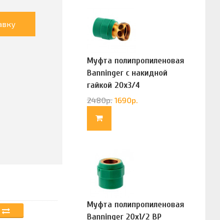
авку
Муфта полипропиленовая
Banninger с накидной
гайкой 20х3/4
(G83322020)
2480
р.
1690
р.
Муфта полипропиленовая
Banninger 20х1/2 ВР