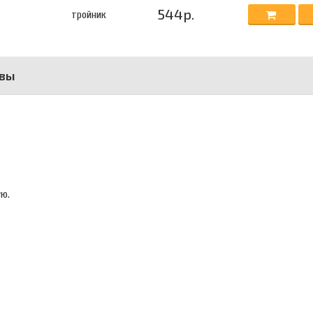
544р.
тройник
вы
ую.