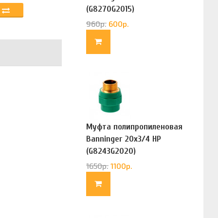
(G8270G2015)
960
р.
600
р.
Муфта полипропиленовая
Banninger 20х3/4 НР
(G8243G2020)
1650
р.
1100
р.