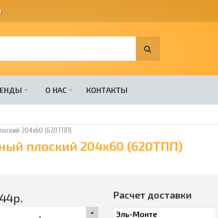
я
.
РЕНДЫ
О НАС
КОНТАКТЫ
лоский 204х60 (620ТПП)
ный плоский 204х60 (620ТПП)
Расчет доставки
544
р.