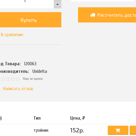
Рассчитать дост
Купить
В сравнение
од Товара:
120063
роизводитель:
Unidelta
Пока не оценен
Написать отзыв
)
Тип
Цена, ₽
152р.
тройник