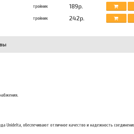
189р.
тройник
242р.
тройник
вы
набжения.
да Unidelta, обеспечивают отличное качество и надежность соединени