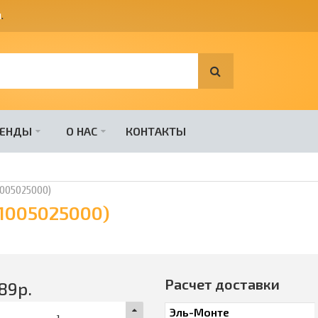
я
.
РЕНДЫ
О НАС
КОНТАКТЫ
1005025000)
(1005025000)
Расчет доставки
89
р.