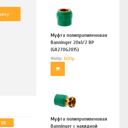
авку
Муфта полипропиленовая
Banninger 20х1/2 ВР
(G8270G2015)
960
р.
600
р.
Муфта полипропиленовая
Banninger с накидной