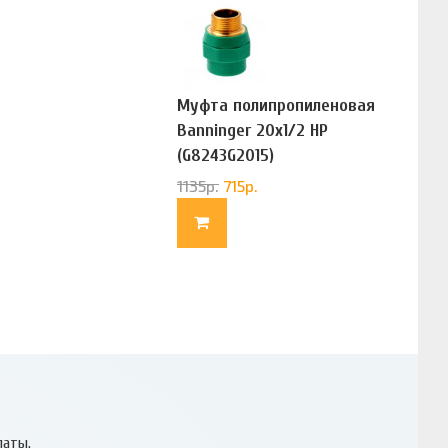
Муфта полипропиленовая
Banninger 20х1/2 НР
(G8243G2015)
1135
р.
715
р.
латы.