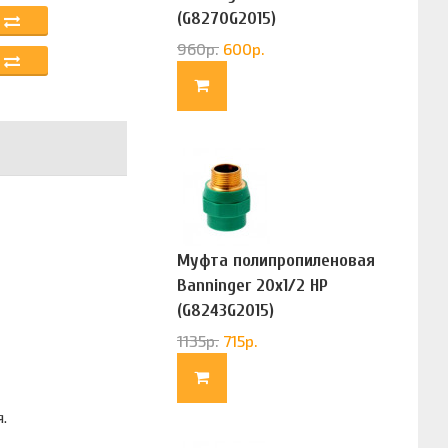
(G8270G2015)
960
р.
600
р.
Муфта полипропиленовая
Banninger 20х1/2 НР
(G8243G2015)
1135
р.
715
р.
я.