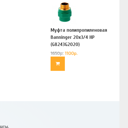
Муфта полипропиленовая
Banninger 20х3/4 НР
(G8243G2020)
1650
р.
1100
р.
латы.