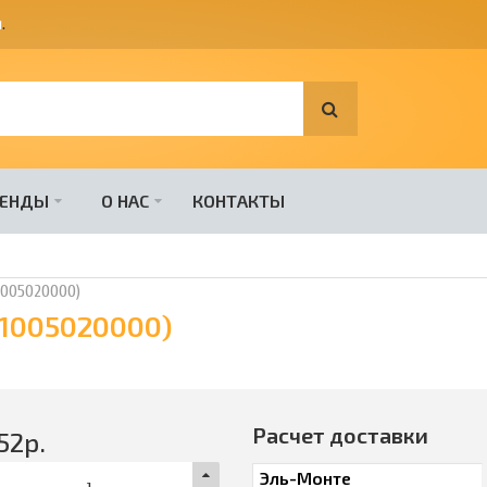
я
.
РЕНДЫ
О НАС
КОНТАКТЫ
(1005020000)
(1005020000)
Расчет доставки
52
р.