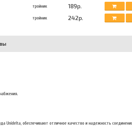
189р.
тройник
242р.
тройник
вы
набжения.
да Unidelta, обеспечивают отличное качество и надежность соединени