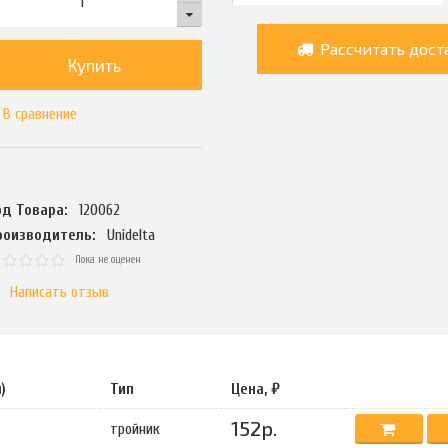
Рассчитать дост
Купить
В сравнение
од Товара:
120062
роизводитель:
Unidelta
Пока не оценен
Написать отзыв
)
Тип
Цена, ₽
152р.
тройник