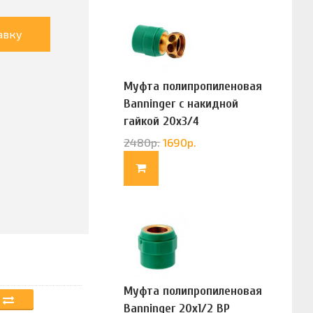
авку
Муфта полипропиленовая
Banninger с накидной
гайкой 20х3/4
(G83322020)
2480
р.
1690
р.
Муфта полипропиленовая
Banninger 20х1/2 ВР