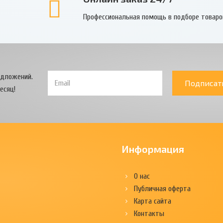
Профессиональная помощь в подборе товаро
едложений.
Подписат
есяц!
Информация
О нас
Публичная оферта
Карта сайта
Контакты