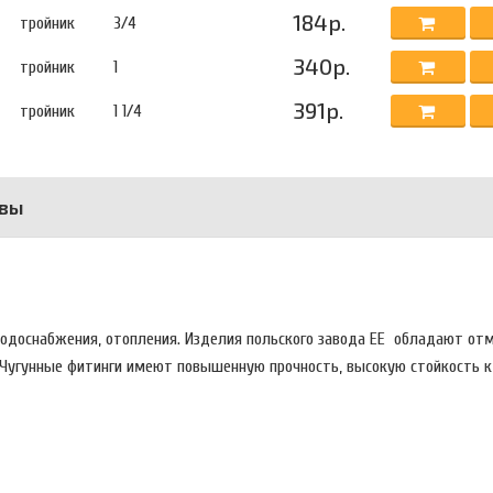
184р.
тройник
3/4
340р.
тройник
1
391р.
тройник
1 1/4
вы
 водоснабжения, отопления. Изделия польского завода EE обладают о
. Чугунные фитинги имеют повышенную прочность, высокую стойкость к