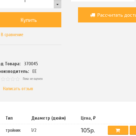
Рассчитать дост
Купить
В сравнение
од Товара:
370045
роизводитель:
ЕЕ
Пока не оценен
Написать отзыв
Тип
Диаметр (дюйм)
Цена, ₽
105р.
тройник
1/2