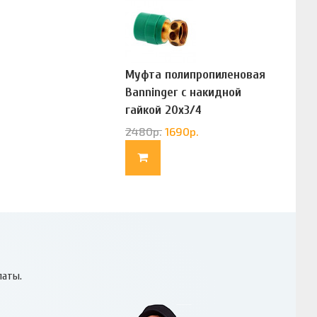
Муфта полипропиленовая
Banninger с накидной
гайкой 20х3/4
(G83322020)
2480
р.
1690
р.
латы.