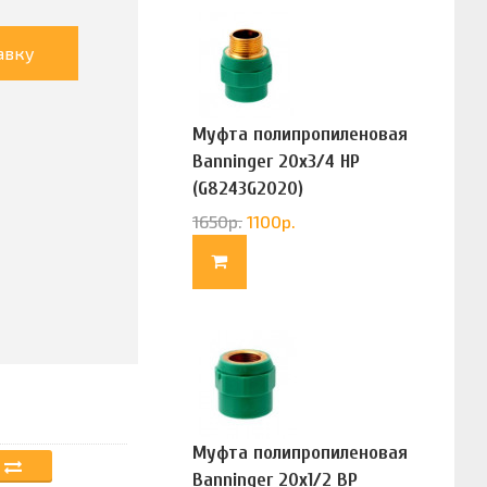
авку
Муфта полипропиленовая
Banninger 20х3/4 НР
(G8243G2020)
1650
р.
1100
р.
Муфта полипропиленовая
Banninger 20х1/2 ВР