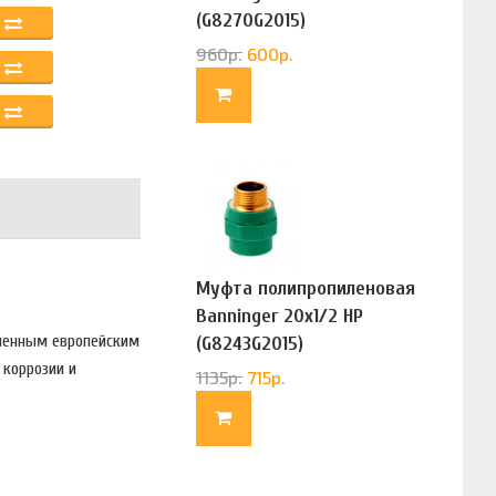
(G8270G2015)
960
р.
600
р.
Муфта полипропиленовая
Banninger 20х1/2 НР
тменным европейским
(G8243G2015)
 коррозии и
1135
р.
715
р.