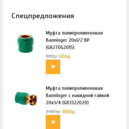
Спецпредложения
Муфта полипропиленовая
Banninger 20х1/2 ВР
(G8270G2015)
960
р.
600
р.
Муфта полипропиленовая
Banninger с накидной гайкой
20х3/4 (G83322020)
2480
р.
1690
р.