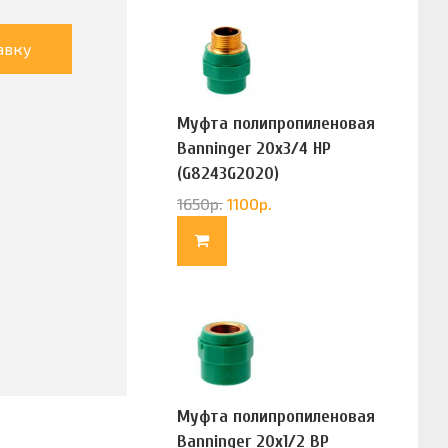
авку
Муфта полипропиленовая
Banninger 20х3/4 НР
(G8243G2020)
1650
р.
1100
р.
Муфта полипропиленовая
Banninger 20х1/2 ВР