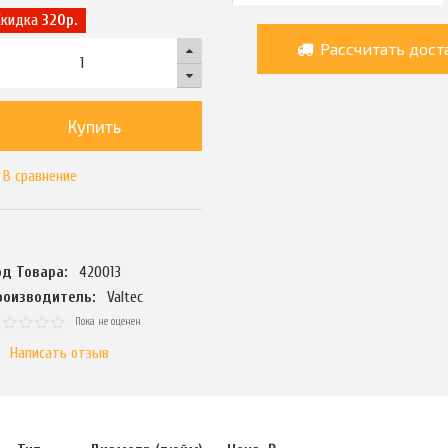
Скидка
320р.
Рассчитать дост
Купить
В сравнение
од Товара:
420013
роизводитель:
Valtec
Пока не оценен
Написать отзыв