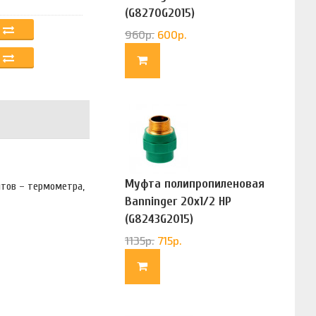
(G8270G2015)
960
р.
600
р.
Муфта полипропиленовая
нтов – термометра,
Banninger 20х1/2 НР
(G8243G2015)
1135
р.
715
р.