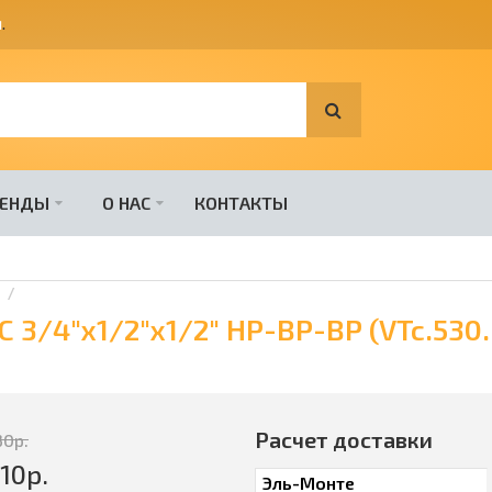
я
.
РЕНДЫ
О НАС
КОНТАКТЫ
в
 3/4"x1/2"x1/2" НР-ВР-ВР (VTc.530
Расчет доставки
30
р.
10
р.