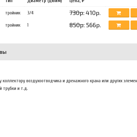
Тип
Диаметр (дюйм)
Цена, ₽
730р.
410р.
тройник
3/4
850р.
566р.
тройник
1
вы
у коллектору воздухоотводчика и дренажного крана или других элеме
 трубки и т.д.
.