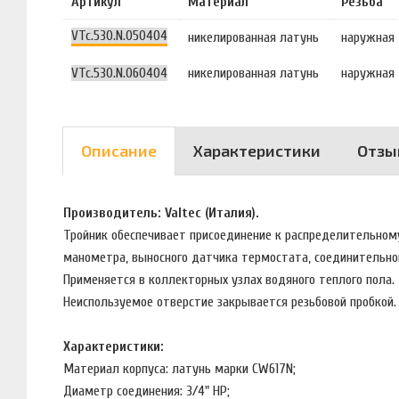
Артикул
Материал
Резьба
VTc.530.N.050404
никелированная латунь
наружная
VTc.530.N.060404
никелированная латунь
наружная
Описание
Характеристики
Отзы
Производитель: Valtec (Италия).
Тройник обеспечивает присоединение к распределительном
манометра, выносного датчика термостата, соединительной
Применяется в коллекторных узлах водяного теплого пола.
Неиспользуемое отверстие закрывается резьбовой пробкой
Характеристики:
Материал корпуса: латунь марки CW617N;
Диаметр соединения: 3/4" НР;