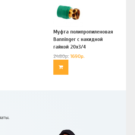
Муфта полипропиленовая
Banninger с накидной
гайкой 20х3/4
(G83322020)
2480
р.
1690
р.
латы.