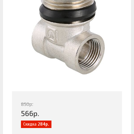
850
р.
566
р.
Скидка
284р.