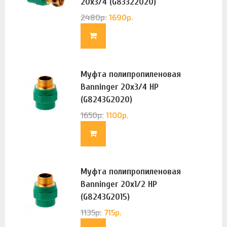
20х3/4 (G83322020)
2480
р.
1690
р.
Муфта полипропиленовая
Banninger 20х3/4 НР
(G8243G2020)
1650
р.
1100
р.
Муфта полипропиленовая
Banninger 20х1/2 НР
(G8243G2015)
1135
р.
715
р.