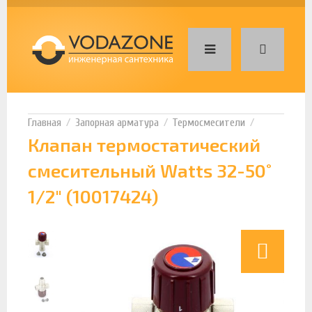
Запорная арматура
Термосмесители
Клапан термостатический
смесительный Watts 32-50˚
1/2" (10017424)