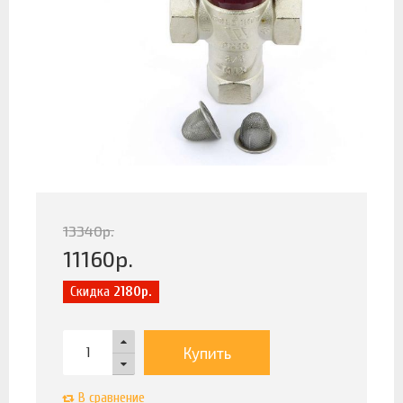
13340
р.
11160
р.
Скидка
2180р.
Купить
В сравнение