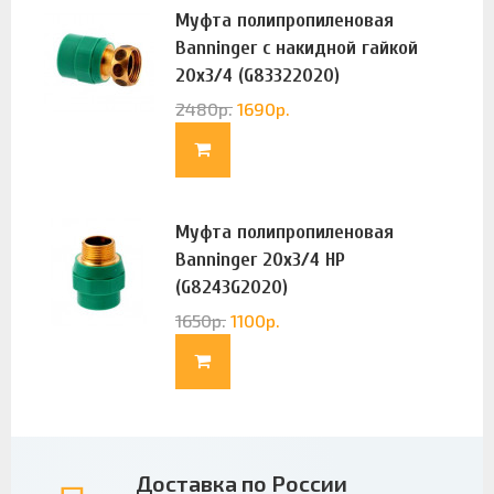
Муфта полипропиленовая
Banninger с накидной гайкой
20х3/4 (G83322020)
2480
р.
1690
р.
Муфта полипропиленовая
Banninger 20х3/4 НР
(G8243G2020)
1650
р.
1100
р.
Доставка по России