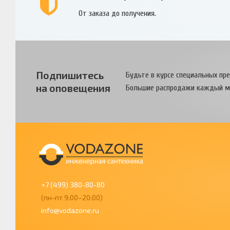
От заказа до получения.
Подпишитесь
Будьте в курсе специальных пр
на оповещения
Большие распродажи каждый м
+7 (499) 380-80-80
(пн-пт 9:00–20:00)
info@vodazone.ru