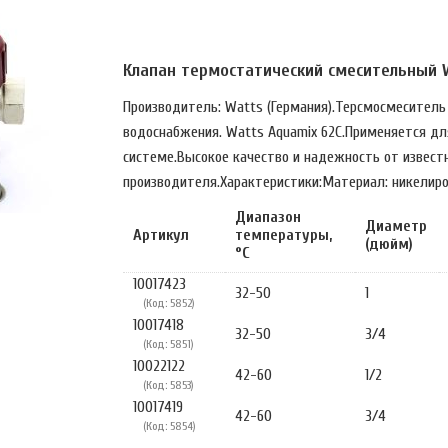
Клапан термостатический смесительный 
Производитель: Watts (Германия).Терсмосмеситель 
водоснабжения. Watts Aquamix 62C.Применяется дл
системе.Высокое качество и надежность от извест
производителя.Характеристики:Материал: никелиров
Диапазон
Диаметр
Артикул
температуры,
(дюйм)
°С
10017423
32-50
1
(Код: 5852)
10017418
32-50
3/4
(Код: 5851)
10022122
42-60
1/2
(Код: 5853)
10017419
42-60
3/4
(Код: 5854)