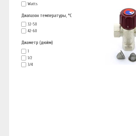
Watts
Диапазон температуры, °С
32-50
42-60
Диаметр (дюйм)
1
1/2
3/4