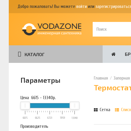
Добро пожаловать! Вы можете
войти
или
зарегистрироватьс
Б
КАТАЛОГ
Запорная
Параметры
Термоста
Цена
6615
-
13340
р.
Сетка
Списо
6615
6625
6723
7059
13340
Производитель