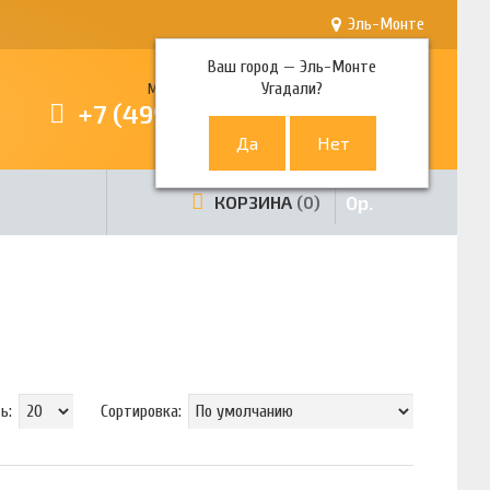
Эль-Монте
Ваш город —
Эль-Монте
Угадали?
Многоканальный телефон
+7 (499) 380-80-80
0
р.
КОРЗИНА
0
ь:
Сортировка: