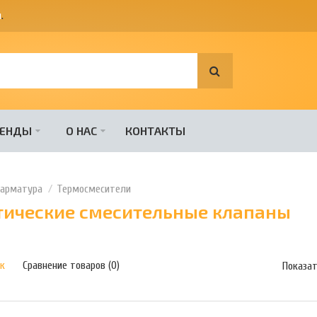
я
.
РЕНДЫ
О НАС
КОНТАКТЫ
 арматура
Термосмесители
тические смесительные клапаны
к
Сравнение товаров (0)
Показат