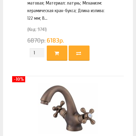
матовая; Материал: латунь; Механизм:
керамическая кран-букса; Длина излива:
122 мм; В...
(Код: 9741)
6870
р.
6183
р.
-10%