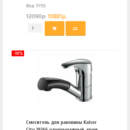
(Код: 9755)
12090
р.
10881
р.
-10%
Смеситель для раковины Kaiser
City 19366 однорычажный, хром