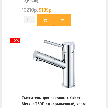
(Код: 9748)
10210
р.
9189
р.
-10%
Смеситель для раковины Kaiser
Merkur 26011 однорычажный, хром