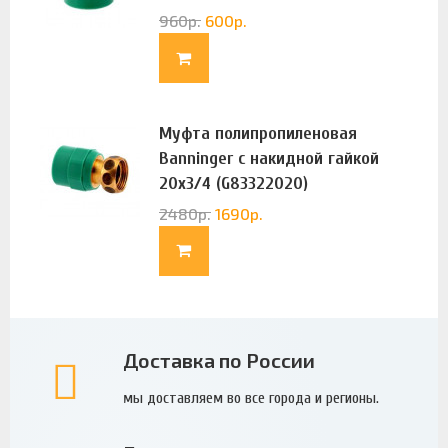
960
р.
600
р.
Муфта полипропиленовая
Banninger с накидной гайкой
20х3/4 (G83322020)
2480
р.
1690
р.
Доставка по России
мы доставляем во все города и регионы.