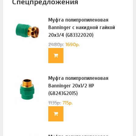
Спецпредложения
Муфта полипропиленовая
Banninger с накидной гайкой
20х3/4 (G83322020)
2480
р.
1690
р.
Муфта полипропиленовая
Banninger 20х1/2 НР
(G8243G2015)
1135
р.
715
р.