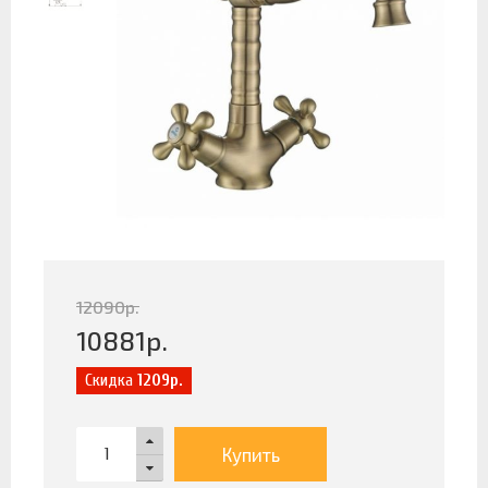
12090
р.
10881
р.
Скидка
1209р.
Купить