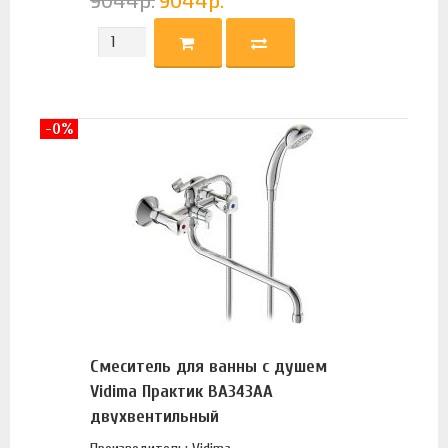
9044
р.
9044
р.
-0%
Смеситель для ванны с душем
Vidima Практик BA343AA
двухвентильный