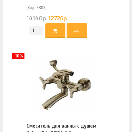
(Код: 9809)
14140
р.
12726
р.
-10%
Смеситель для ванны с душем