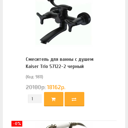
Смеситель для ванны с душем
Kaiser Trio 57122-2 черный
(Код: 9811)
20180
р.
18162
р.
-0%