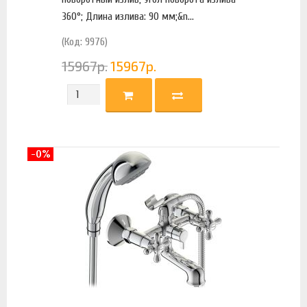
360°; Длина излива: 90 мм;&n...
(Код: 9976)
15967
р.
15967
р.
-0%