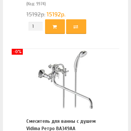
(Код: 9974)
15192
р.
15192
р.
-0%
Смеситель для ванны с душем
Vidima Ретро BA349AA