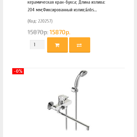
керамическая кран-букса; Длина излива:
204 мм;Фиксированный излив;&nbs...
(Код: 220257)
15870
р.
15870
р.
-0%