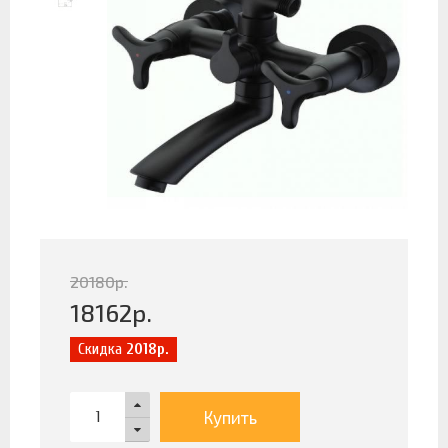
20180
р.
18162
р.
Скидка
2018р.
Купить