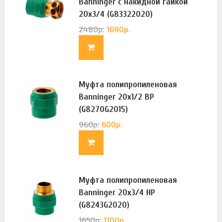
Banninger с накидной гайкой
20х3/4 (G83322020)
2480
р.
1690
р.
Муфта полипропиленовая
Banninger 20х1/2 ВР
(G8270G2015)
960
р.
600
р.
Муфта полипропиленовая
Banninger 20х3/4 НР
(G8243G2020)
1650
р.
1100
р.