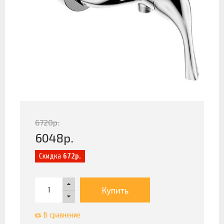
6720
р.
6048
р.
Скидка
672р.
Купить
В сравнение