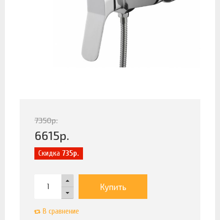
7350
р.
6615
р.
Скидка
735р.
Купить
В сравнение