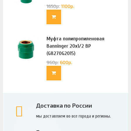
1650
р.
1100
р.
Муфта полипропиленовая
Banninger 20х1/2 ВР
(G8270G2015)
960
р.
600
р.
Доставка по России
мы доставляем во все города и регионы.